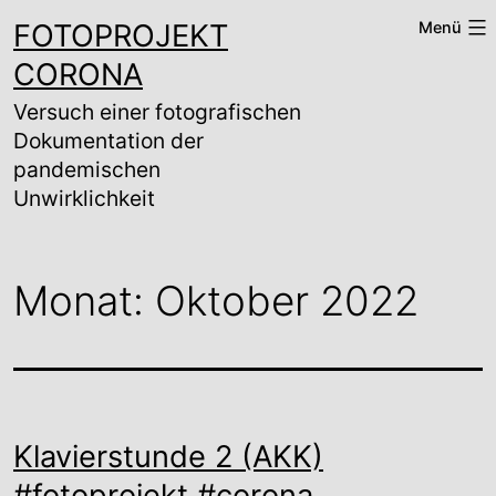
Zum
FOTOPROJEKT
Menü
Inhalt
springen
CORONA
Versuch einer fotografischen
Dokumentation der
pandemischen
Unwirklichkeit
Monat:
Oktober 2022
Klavierstunde 2 (AKK)
#fotoprojekt #corona