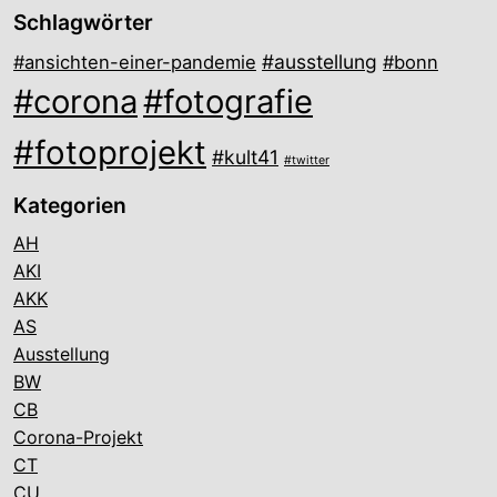
Schlagwörter
#ausstellung
#ansichten-einer-pandemie
#bonn
#corona
#fotografie
#fotoprojekt
#kult41
#twitter
Kategorien
AH
AKI
AKK
AS
Ausstellung
BW
CB
Corona-Projekt
CT
CU