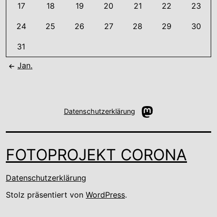
17
18
19
20
21
22
23
24
25
26
27
28
29
30
31
Jan.
Mastodon
Datenschutzerklärung
FOTOPROJEKT CORONA
Datenschutzerklärung
Stolz präsentiert von
WordPress
.