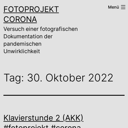
Zum
FOTOPROJEKT
Menü
Inhalt
springen
CORONA
Versuch einer fotografischen
Dokumentation der
pandemischen
Unwirklichkeit
Tag:
30. Oktober 2022
Klavierstunde 2 (AKK)
#fotoprojekt #corona