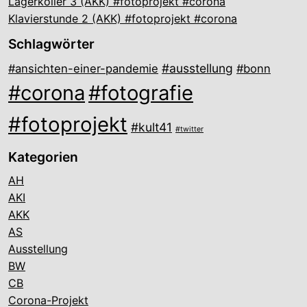
Lagerkoller 3 (AKK) #fotoprojekt #corona
Klavierstunde 2 (AKK) #fotoprojekt #corona
Schlagwörter
#ausstellung
#ansichten-einer-pandemie
#bonn
#corona
#fotografie
#fotoprojekt
#kult41
#twitter
Kategorien
AH
AKI
AKK
AS
Ausstellung
BW
CB
Corona-Projekt