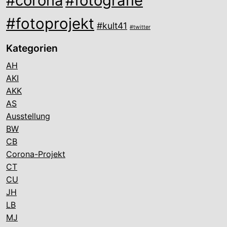
#corona
#fotografie
#fotoprojekt
#kult41
#twitter
Kategorien
AH
AKI
AKK
AS
Ausstellung
BW
CB
Corona-Projekt
CT
CU
JH
LB
MJ