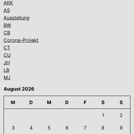
AKK
AS
Ausstellung
BW
CB
Corona-Projekt
CT
CU
JH
LB
MJ
August 2026
M
D
M
D
F
S
S
1
2
3
4
5
6
7
8
9