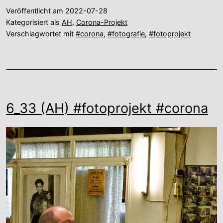
Veröffentlicht am
2022-07-28
Kategorisiert als
AH
,
Corona-Projekt
Verschlagwortet mit
#corona
,
#fotografie
,
#fotoprojekt
6_33 (AH) #fotoprojekt #corona