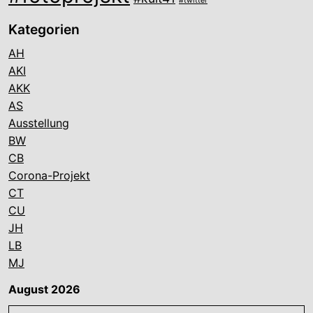
#twitter
Kategorien
AH
AKI
AKK
AS
Ausstellung
BW
CB
Corona-Projekt
CT
CU
JH
LB
MJ
August 2026