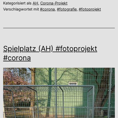
Kategorisiert als
AH
,
Corona-Projekt
Verschlagwortet mit
#corona
,
#fotografie
,
#fotoprojekt
Spielplatz (AH) #fotoprojekt
#corona