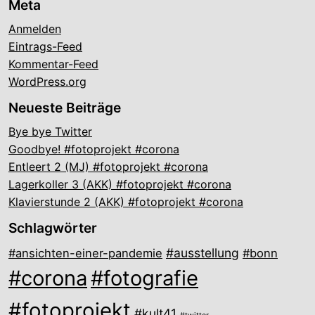
Meta
Anmelden
Eintrags-Feed
Kommentar-Feed
WordPress.org
Neueste Beiträge
Bye bye Twitter
Goodbye! #fotoprojekt #corona
Entleert 2 (MJ) #fotoprojekt #corona
Lagerkoller 3 (AKK) #fotoprojekt #corona
Klavierstunde 2 (AKK) #fotoprojekt #corona
Schlagwörter
#ausstellung
#ansichten-einer-pandemie
#bonn
#corona
#fotografie
#fotoprojekt
#kult41