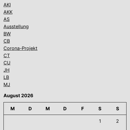
AKI
AKK
AS
Ausstellung
BW
CB
Corona-Projekt
CT
CU
JH
LB
MJ
August 2026
M
D
M
D
F
S
S
1
2