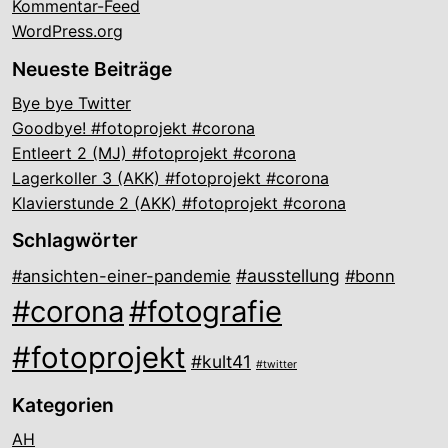
Kommentar-Feed
WordPress.org
Neueste Beiträge
Bye bye Twitter
Goodbye! #fotoprojekt #corona
Entleert 2 (MJ) #fotoprojekt #corona
Lagerkoller 3 (AKK) #fotoprojekt #corona
Klavierstunde 2 (AKK) #fotoprojekt #corona
Schlagwörter
#ausstellung
#ansichten-einer-pandemie
#bonn
#corona
#fotografie
#fotoprojekt
#kult41
#twitter
Kategorien
AH