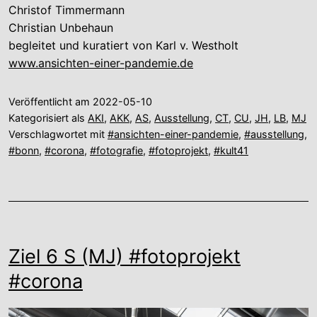
Christof Timmermann
Christian Unbehaun
begleitet und kuratiert von Karl v. Westholt
www.ansichten-einer-pandemie.de
Veröffentlicht am
2022-05-10
Kategorisiert als
AKI
,
AKK
,
AS
,
Ausstellung
,
CT
,
CU
,
JH
,
LB
,
MJ
Verschlagwortet mit
#ansichten-einer-pandemie
,
#ausstellung
,
#bonn
,
#corona
,
#fotografie
,
#fotoprojekt
,
#kult41
Ziel 6 S (MJ) #fotoprojekt
#corona