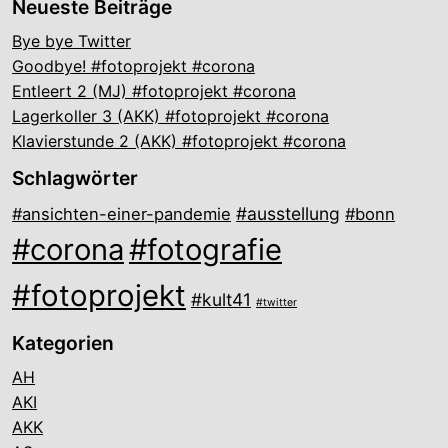
Neueste Beiträge
Bye bye Twitter
Goodbye! #fotoprojekt #corona
Entleert 2 (MJ) #fotoprojekt #corona
Lagerkoller 3 (AKK) #fotoprojekt #corona
Klavierstunde 2 (AKK) #fotoprojekt #corona
Schlagwörter
#ausstellung
#ansichten-einer-pandemie
#bonn
#corona
#fotografie
#fotoprojekt
#kult41
#twitter
Kategorien
AH
AKI
AKK