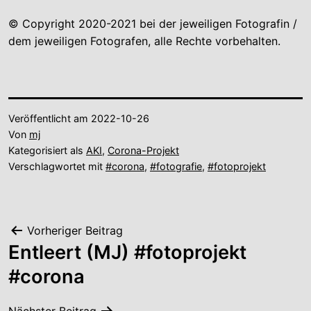
© Copyright 2020-2021 bei der jeweiligen Fotografin /
dem jeweiligen Fotografen, alle Rechte vorbehalten.
Veröffentlicht am
2022-10-26
Von
mj
Kategorisiert als
AKI
,
Corona-Projekt
Verschlagwortet mit
#corona
,
#fotografie
,
#fotoprojekt
Beitragsnavigation
Vorheriger Beitrag
Entleert (MJ) #fotoprojekt
#corona
Nächster Beitrag