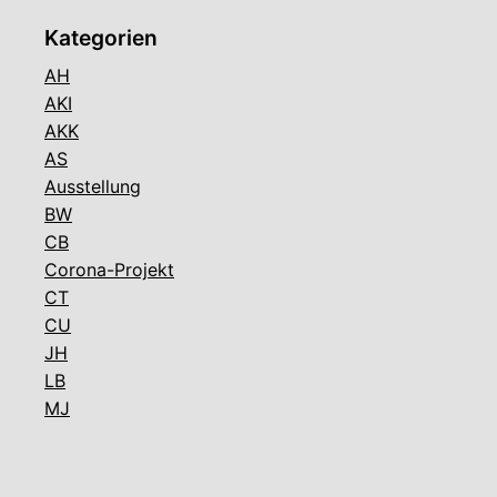
Kategorien
AH
AKI
AKK
AS
Ausstellung
BW
CB
Corona-Projekt
CT
CU
JH
LB
MJ