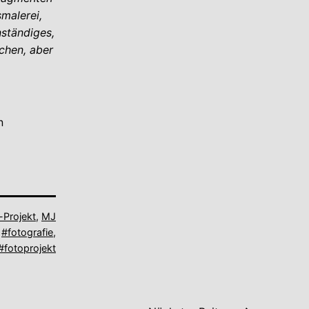
malerei,
ständiges,
chen, aber
n
-Projekt
,
MJ
,
#fotografie
,
#fotoprojekt