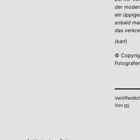
der modern
ein üppige
sobald man
das verkra
(karl)
© Copyrigh
Fotografen
Veröffentli
Von
mj