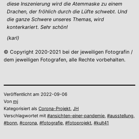
diese Inszenierung wird die Atemmaske zu einem
Drachen, der fröhlich durch die Lüfte schwebt. Und
die ganze Schwere unseres Themas, wird
konterkariert. Sehr schön!
(karl)
© Copyright 2020-2021 bei der jeweiligen Fotografin /
dem jeweiligen Fotografen, alle Rechte vorbehalten.
Veröffentlicht am
2022-09-06
Von
mj
Kategorisiert als
Corona-Projekt
,
JH
Verschlagwortet mit
#ansichten-einer-pandemie
,
#ausstellung
,
#bonn
,
#corona
,
#fotografie
,
#fotoprojekt
,
#kult41