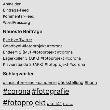
Anmelden
Eintrags-Feed
Kommentar-Feed
WordPress.org
Neueste Beiträge
Bye bye Twitter
Goodbye! #fotoprojekt #corona
Entleert 2 (MJ) #fotoprojekt #corona
Lagerkoller 3 (AKK) #fotoprojekt #corona
Klavierstunde 2 (AKK) #fotoprojekt #corona
Schlagwörter
#ausstellung
#ansichten-einer-pandemie
#bonn
#corona
#fotografie
#fotoprojekt
#kult41
#twitter