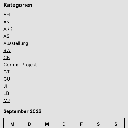
Kategorien
AH
AKI
AKK
AS
Ausstellung
BW
CB
Corona-Projekt
CT
CU
JH
LB
MJ
September 2022
M
D
M
D
F
S
S