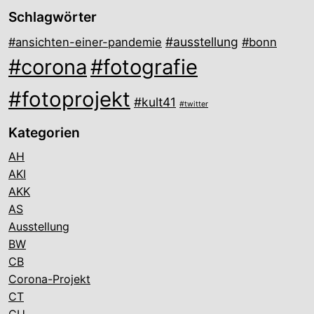
Schlagwörter
#ausstellung
#ansichten-einer-pandemie
#bonn
#corona
#fotografie
#fotoprojekt
#kult41
#twitter
Kategorien
AH
AKI
AKK
AS
Ausstellung
BW
CB
Corona-Projekt
CT